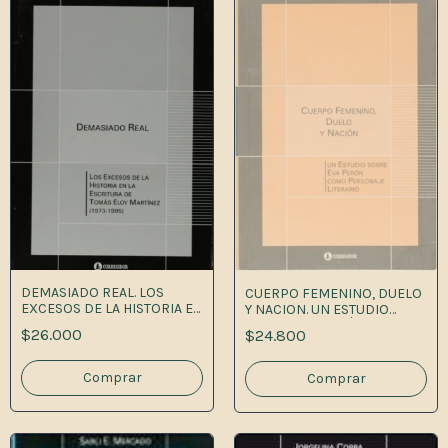
DEMASIADO REAL. LOS
CUERPO FEMENINO, DUELO
EXCESOS DE LA HISTORIA EN
Y NACION. UN ESTUDIO
LA E
SOBRE EVA PERÓN COMO
$26.000
$24.800
PERSONAJE LITEARIO.