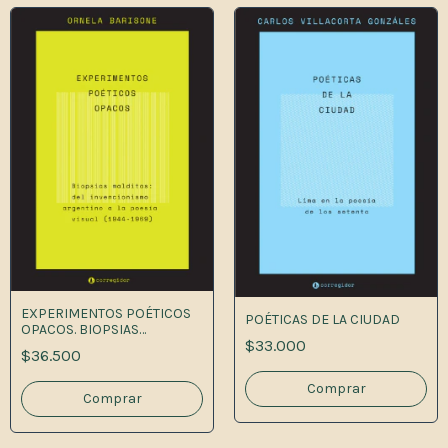
EXPERIMENTOS POÉTICOS
POÉTICAS DE LA CIUDAD
OPACOS. BIOPSIAS
$33.000
MALDITAS: DEL
$36.500
INVENCIONISMO
ARGENTINO A LA POESÍA
VISUAL