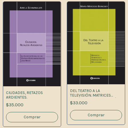
DEL TEATRO A LA
CIUDADES, RETAZOS
TELEVISIÓN. MATRICES
ARDIENTES.
GENÉRICAS E HIBRIDACIÓN
$33.000
EN EL MELODRAMA
$35.000