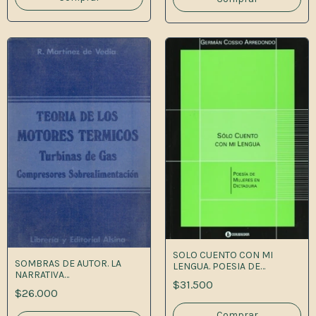
SOLO CUENTO CON MI
SOMBRAS DE AUTOR. LA
LENGUA. POESIA DE
NARRATIVA
MUJERES EN DI 1A.ED
$31.500
LATINOAMERICANA ENTRE
$26.000
SIGLOS