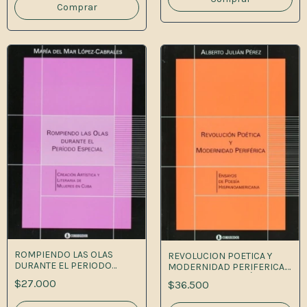
ROMPIENDO LAS OLAS
REVOLUCION POETICA Y
DURANTE EL PERIODO
MODERNIDAD PERIFERICA.
ESPECIAL 1A.ED
ENSAYOS DE POESÍA
$27.000
$36.500
HISPANOAMERICANA