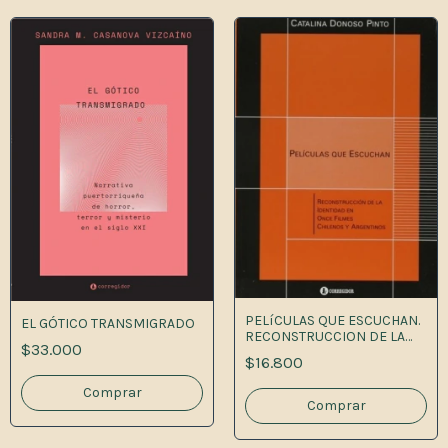
PELíCULAS QUE ESCUCHAN.
EL GÓTICO TRANSMIGRADO
RECONSTRUCCION DE LA
$33.000
IDENTIDAD EN ONCE FILMES
$16.800
CHILENOS Y ARGENTINOS