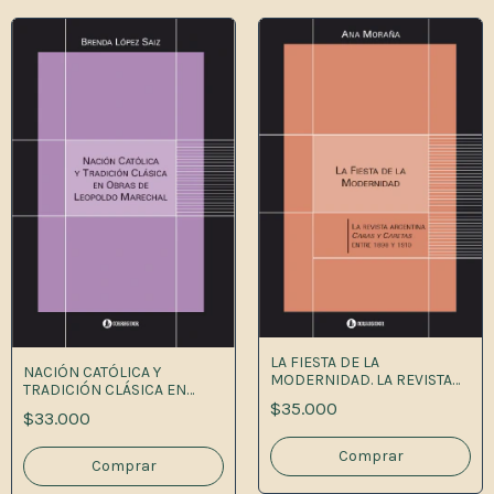
LA FIESTA DE LA
NACIÓN CATÓLICA Y
MODERNIDAD. LA REVISTA
TRADICIÓN CLÁSICA EN
ARGENTINA CARAS Y AREAS
OBRAS DE LEOPOLDO
$35.000
ENTRE 1898 Y 1910
$33.000
MARECHAL.