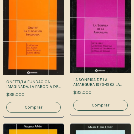
LA SONRISA DE LA
ONETTI/LA FUNDACION
AMARGURA 1973-1982 LA
IMAGINADA. LA PARODIA DEL
HISTORIA ARGENTINA A
AUTO 1
$33.000
$39.000
TRAVÉS DE TRES NOVELAS
DE OSVALDO SORIAN