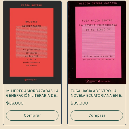
MUJERES AMORDAZADAS. LA
FUGA HACIA ADENTRO. LA
GENERACIÓN LITERARIA DE
NOVELA ECUATORIANA EN EL
LOS '80 O DE LA
SIGLO XX. FILIACIONES Y
$36.000
$39.000
POSTDICTADURA EN SALTA.
MEMORIA DE LA CRÍTICA
LITERA