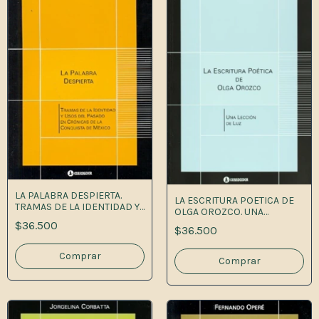
LA PALABRA DESPIERTA.
LA ESCRITURA POETICA DE
TRAMAS DE LA IDENTIDAD Y
OLGA OROZCO. UNA
USOS DEL PASADo en
LECCION D 1A.ED
$36.500
crónicas de la conquisa de
$36.500
méxico