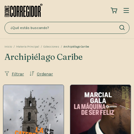
Inicio
/
Materia Principal
/
Colecciones
/
Archipiélago Caribe
Archipiélago Caribe
Filtrar
Ordenar